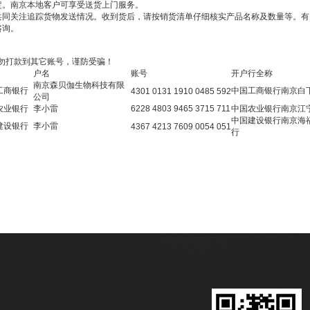
定。南京本地客户可享受送货上门服务。
共同关注追踪货物发送情况。收到货后，请按销货清单仔细核实产品名称及数量等。
咨询。
勿打款到其它账号，谨防受骗！
户名
账号
开户行全称
南京森贝伽生物科技有限
工商银行
中国工商银行南京白
4301 0131 1910 0485 592
公司
农业银行
李小雷
6228 4803 9465 3715 711
中国农业银行南京江
中国建设银行南京海
建设银行
李小雷
4367 4213 7609 0054 051
行