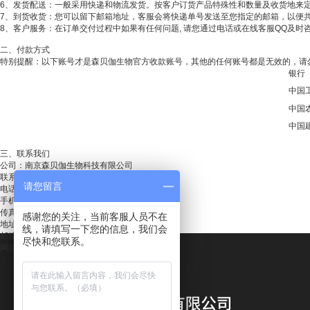
6、发货配送：一般采用快递和物流发货。按客户订货产品特殊性和数量及收货地来
7、到货收货：您可以留下邮箱地址，客服会将快递单号发送至您指定的邮箱，以便
8、客户服务：在订单交付过程中如果有任何问题, 请您通过电话或在线客服QQ及时
二、付款方式
特别提醒：以下账号才是森贝伽生物官方收款账号，其他的任何账号都是无效的，请
银行
中国
中国
中国
三、联系我们
公司：南京森贝伽生物科技有限公司
联系人：刘经理
请您留言
电话： 025-66915675
手机：18951954530
传真：025-52797049
感谢您的关注，当前客服人员不在
地址：南京市江宁科学园
线，请填写一下您的信息，我们会
邮编：211100
尽快和您联系。
网址：http://www.sbj025.com